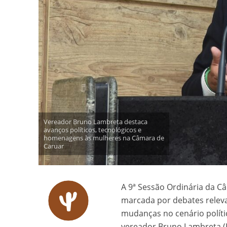
Vereador Bruno Lambreta destaca
avanços políticos, tecnológicos e
homenagens às mulheres na Câmara de
Caruar
A 9ª Sessão Ordinária da Câm
marcada por debates releva
mudanças no cenário políti
vereador Bruno Lambreta (P