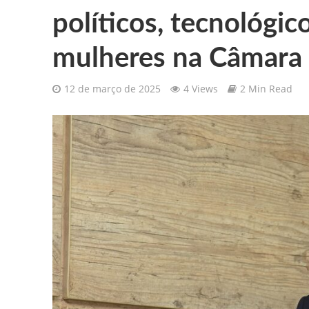
políticos, tecnológi
Gilberto Ribeiro celebra chegada
mulheres na Câmara 
Confira as vagas de emprego dispo
12 de março de 2025
4 Views
2 Min Read
Santa Cruz da Baixa Verde é con
PRF resgata 132 aves silvestres
Comunicamos o falecimento de P