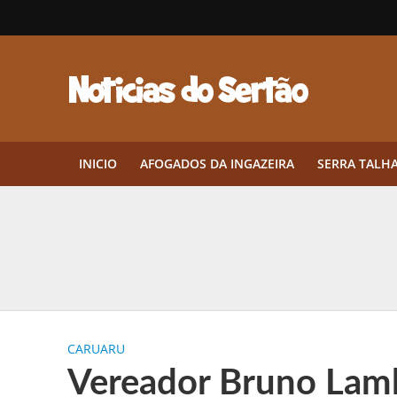
INICIO
AFOGADOS DA INGAZEIRA
SERRA TALH
Herbicidas pré-emergentes: por q
CEP em Pernambuco: por que cons
Por que Tantos Brasileiros Têm 
CARUARU
Twin Disponibiliza Bónus de Arr
Vereador Bruno Lamb
Twin lança torneio semanal “Mes