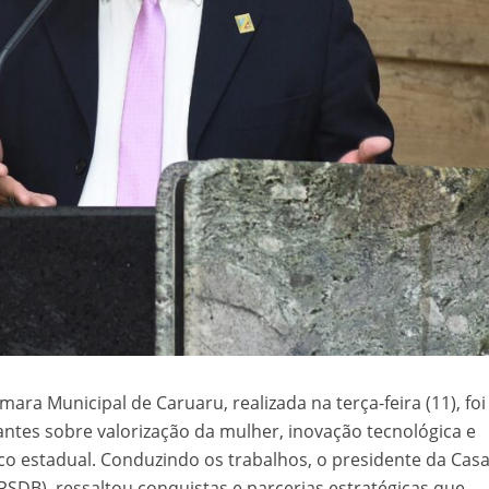
ara Municipal de Caruaru, realizada na terça-feira (11), foi
ntes sobre valorização da mulher, inovação tecnológica e
co estadual. Conduzindo os trabalhos, o presidente da Casa
SDB), ressaltou conquistas e parcerias estratégicas que