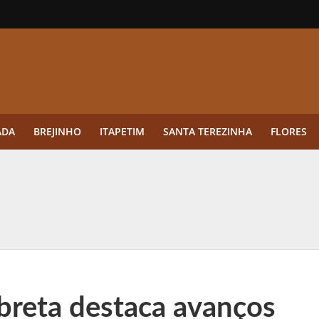
ADA
BREJINHO
ITAPETIM
SANTA TEREZINHA
FLORES
ue a aplicação antes da germinação das daninhas muda o resultado?
ultar antes de enviar dados
o Visto Americano Negado — e Como Evitar Esse Erro
anque Cripto até 3.000 € em Três Depósitos
reta destaca avanços
tres das Rodadas” focado em multiplicadores