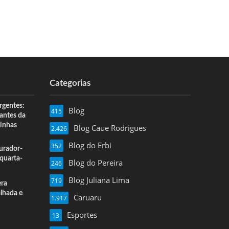
Categorias
rgentes:
Blog
415
 antes da
inhas
Blog Caue Rodrigues
2.426
Blog do Erbi
352
urador-
quarta-
Blog do Pereira
246
Blog Juliana Lima
719
era
alhada e
Caruaru
1.917
Esportes
13