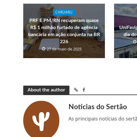
CARUARU
PRF E PM/RN recuperam quase
R$ 1 milhão furtado de agência
UniFavi
bancária em ação conjunta na BR
dia do
226
27 de maio de 2025
About the author
Noticias do Sertão
As principais notícias do ser