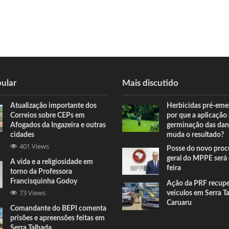
ular
Mais discutido
Atualização importante dos
Herbicidas pré-eme
Correios sobre CEPs em
por que a aplicação
Afogados da Ingazeira e outras
germinação das dan
cidades
muda o resultado?
401 Views
Posse do novo proc
geral do MPPE será 
A vida e a religiosidade em
feira
torno da Professora
Francisquinha Godoy
Ação da PRF recup
73 Views
veículos em Serra T
Caruaru
Comandante do BEPI comenta
prisões e apreensões feitas em
Serra Talhada