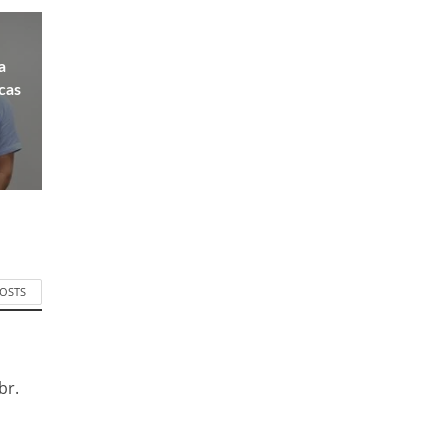
a
icas
POSTS
br.