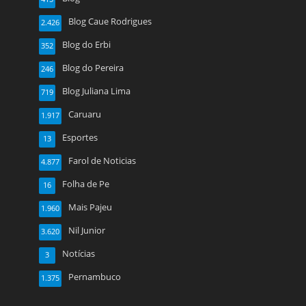
Blog Caue Rodrigues
2.426
Blog do Erbi
352
Blog do Pereira
246
Blog Juliana Lima
719
Caruaru
1.917
Esportes
13
Farol de Noticias
4.877
Folha de Pe
16
Mais Pajeu
1.960
Nil Junior
3.620
Notícias
3
Pernambuco
1.375