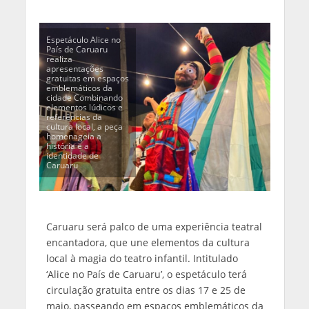
Espetáculo Alice no
País de Caruaru
realiza
apresentações
gratuitas em espaços
emblemáticos da
cidade Combinando
elementos lúdicos e
referências da
cultura local, a peça
homenageia a
história e a
identidade de
Caruaru
Caruaru será palco de uma experiência teatral
encantadora, que une elementos da cultura
local à magia do teatro infantil. Intitulado
‘Alice no País de Caruaru’, o espetáculo terá
circulação gratuita entre os dias 17 e 25 de
maio, passeando em espaços emblemáticos da