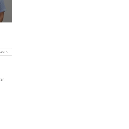
POSTS
br.