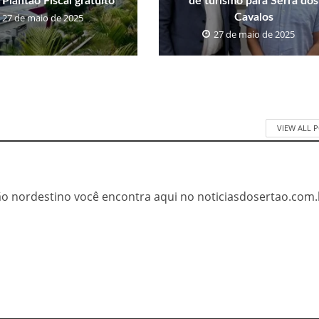
 Plantão Fiscal gratuito
de turismo para Serra dos
27 de maio de 2025
Cavalos
27 de maio de 2025
VIEW ALL 
tão nordestino você encontra aqui no noticiasdosertao.com.