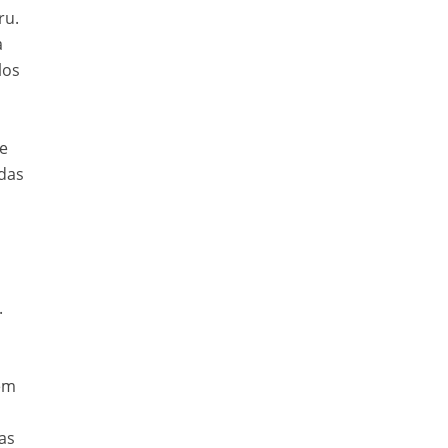
ru.
a
los
 e
das
.
bem
as