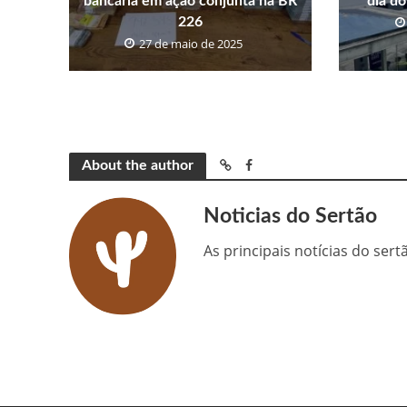
bancária em ação conjunta na BR
dia do
226
27 de maio de 2025
About the author
Noticias do Sertão
As principais notícias do ser