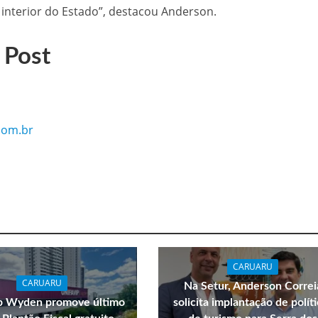
 interior do Estado”, destacou Anderson.
 Post
com.br
CARUARU
CARUARU
Na Setur, Anderson Correi
p Wyden promove último
solicita implantação de polít