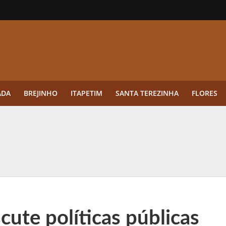
ADA
BREJINHO
ITAPETIM
SANTA TEREZINHA
FLORES
ue a aplicação antes da germinação das daninhas muda o resultado?
ultar antes de enviar dados
o Visto Americano Negado — e Como Evitar Esse Erro
anque Cripto até 3.000 € em Três Depósitos
cute políticas públicas
tres das Rodadas” focado em multiplicadores