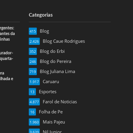
Categorias
rgentes:
Blog
415
 antes da
inhas
Blog Caue Rodrigues
2.426
Blog do Erbi
352
urador-
quarta-
Blog do Pereira
246
Blog Juliana Lima
719
era
alhada e
Caruaru
1.917
Esportes
13
Farol de Noticias
4.877
Folha de Pe
16
Mais Pajeu
1.960
Nil Junior
3.620