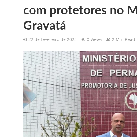
com protetores no M
Gilberto Ribeiro celebra chegada
Gravatá
Confira as vagas de emprego dispo
22 de fevereiro de 2025
0 Views
2 Min Read
Santa Cruz da Baixa Verde é con
PRF resgata 132 aves silvestres
Comunicamos o falecimento de P