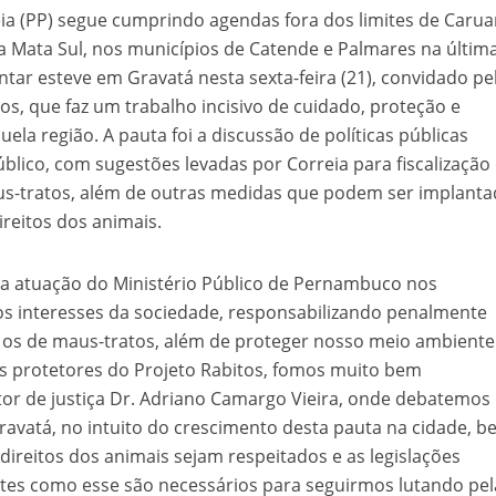
a (PP) segue cumprindo agendas fora dos limites de Carua
da Mata Sul, nos municípios de Catende e Palmares na últim
entar esteve em Gravatá nesta sexta-feira (21), convidado pe
os, que faz um trabalho incisivo de cuidado, proteção e
ela região. A pauta foi a discussão de políticas públicas
úblico, com sugestões levadas por Correia para fiscalização
s-tratos, além de outras medidas que podem ser implanta
reitos dos animais.
a atuação do Ministério Público de Pernambuco nos
os interesses da sociedade, responsabilizando penalmente
s de maus-tratos, além de proteger nosso meio ambiente
s protetores do Projeto Rabitos, fomos muito bem
or de justiça Dr. Adriano Camargo Vieira, onde debatemos
Gravatá, no intuito do crescimento desta pauta na cidade, 
ireitos dos animais sejam respeitados e as legislações
tes como esse são necessários para seguirmos lutando pel