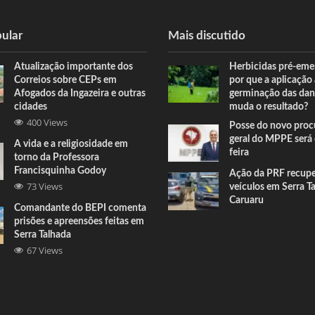
ular
Mais discutido
Atualização importante dos
Herbicidas pré-eme
Correios sobre CEPs em
por que a aplicação
Afogados da Ingazeira e outras
germinação das dan
cidades
muda o resultado?
400 Views
Posse do novo proc
geral do MPPE será 
A vida e a religiosidade em
feira
torno da Professora
Francisquinha Godoy
Ação da PRF recup
73 Views
veículos em Serra T
Caruaru
Comandante do BEPI comenta
prisões e apreensões feitas em
Serra Talhada
67 Views