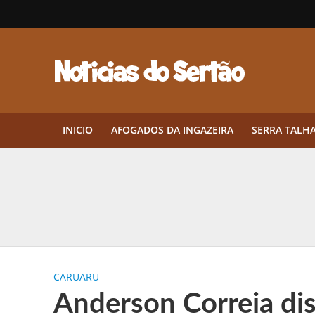
INICIO
AFOGADOS DA INGAZEIRA
SERRA TALH
Herbicidas pré-emergentes: por q
CEP em Pernambuco: por que cons
Por que Tantos Brasileiros Têm 
CARUARU
Twin Disponibiliza Bónus de Arr
Anderson Correia dis
Twin lança torneio semanal “Mes