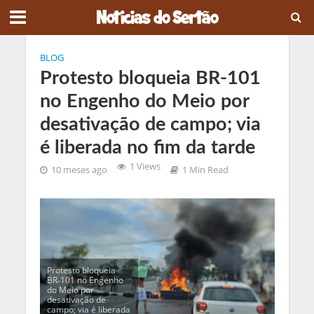
BLOG
Protesto bloqueia BR‑101
no Engenho do Meio por
desativação de campo; via
é liberada no fim da tarde
1 Views
10 meses ago
1 Min Read
Protesto bloqueia
BR‑101 no Engenho
do Meio por
desativação de
campo; via é liberada