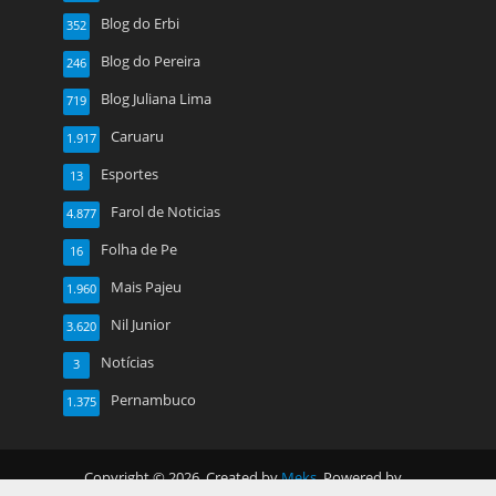
Blog do Erbi
352
Blog do Pereira
246
Blog Juliana Lima
719
Caruaru
1.917
Esportes
13
Farol de Noticias
4.877
Folha de Pe
16
Mais Pajeu
1.960
Nil Junior
3.620
Notícias
3
Pernambuco
1.375
Copyright © 2026. Created by
Meks
. Powered by