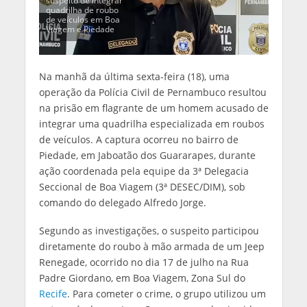
suspeito de integrar
quadrilha de roubo
de veículos em Boa
Viagem e Piedade
Na manhã da última sexta-feira (18), uma
operação da Polícia Civil de Pernambuco resultou
na prisão em flagrante de um homem acusado de
integrar uma quadrilha especializada em roubos
de veículos. A captura ocorreu no bairro de
Piedade, em Jaboatão dos Guararapes, durante
ação coordenada pela equipe da 3ª Delegacia
Seccional de Boa Viagem (3ª DESEC/DIM), sob
comando do delegado Alfredo Jorge.
Segundo as investigações, o suspeito participou
diretamente do roubo à mão armada de um Jeep
Renegade, ocorrido no dia 17 de julho na Rua
Padre Giordano, em Boa Viagem, Zona Sul do
Recife
. Para cometer o crime, o grupo utilizou um