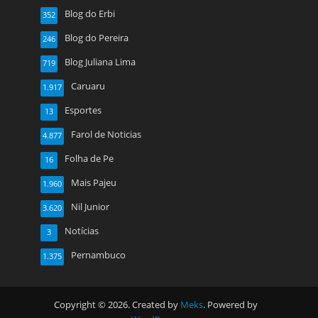
Blog do Erbi
352
Blog do Pereira
246
Blog Juliana Lima
719
Caruaru
1.917
Esportes
13
Farol de Noticias
4.877
Folha de Pe
16
Mais Pajeu
1.960
Nil Junior
3.620
Notícias
3
Pernambuco
1.375
Copyright © 2026. Created by
Meks
. Powered by