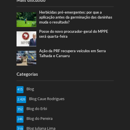
Mais discutido
Herbicidas pré-emergentes: por que a
aplicação antes da germinação das daninhas
muda o resultado?
Posse do novo procurador-geral do MPPE
será quarta-feira
Ação da PRF recupera veículos em Serra
Talhada e Caruaru
Categorias
Blog
415
Blog Caue Rodrigues
2.426
Blog do Erbi
352
Blog do Pereira
246
Blog Juliana Lima
719