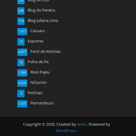
352
Blog do Pereira
246
Blog Juliana Lima
719
Caruaru
1.917
Esportes
13
Farol de Noticias
4.877
Folha de Pe
16
Mais Pajeu
1.960
Nil Junior
3.620
Notícias
3
Pernambuco
1.375
Copyright © 2026. Created by
Meks
. Powered by
WordPress
.