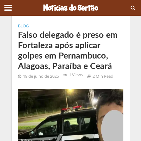
BLOG
Falso delegado é preso em
Fortaleza após aplicar
golpes em Pernambuco,
Alagoas, Paraíba e Ceará
1 Views
18 de julho de 2025
2 Min Read
Falso delegado é