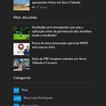
apreensões feitas em Serra Talhada
67 Views
Mais discutido
Herbicidas pré-emergentes: por que a
aplicação antes da germinação das daninhas
muda o resultado?
Posse do novo procurador-geral do MPPE
será quarta-feira
Ação da PRF recupera veículos em Serra
Talhada e Caruaru
Categorias
Blog
415
Blog Caue Rodrigues
2.426
Blog do Erbi