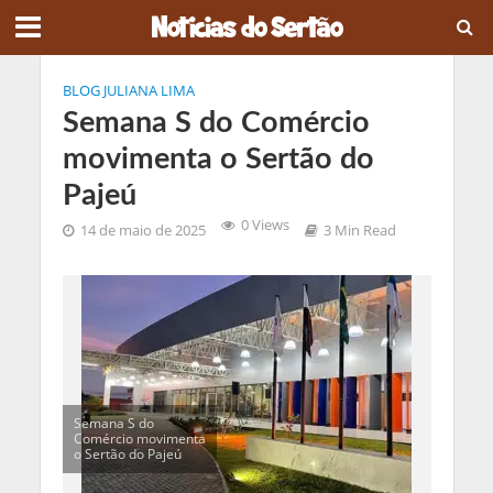
BLOG JULIANA LIMA
Semana S do Comércio
movimenta o Sertão do
Pajeú
0 Views
14 de maio de 2025
3 Min Read
Semana S do
Comércio movimenta
o Sertão do Pajeú