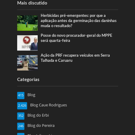
Mais discutido
Herbicidas pré-emergentes: por que a
aplicação antes da germinação das daninhas
muda o resultado?
Posse do novo procurador-geral do MPPE
será quarta-feira
Ação da PRF recupera veículos em Serra
Talhada e Caruaru
Categorias
Blog
415
Blog Caue Rodrigues
2.426
Blog do Erbi
352
Blog do Pereira
246