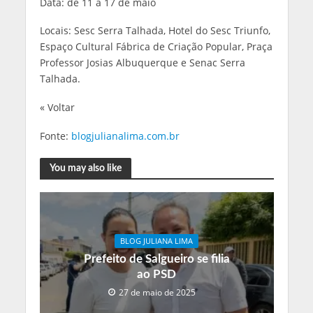
Data: de 11 a 17 de maio
Locais: Sesc Serra Talhada, Hotel do Sesc Triunfo,
Espaço Cultural Fábrica de Criação Popular, Praça
Professor Josias Albuquerque e Senac Serra
Talhada.
« Voltar
Fonte:
blogjulianalima.com.br
You may also like
BLOG JULIANA LIMA
Prefeito de Salgueiro se filia
ao PSD
27 de maio de 2025