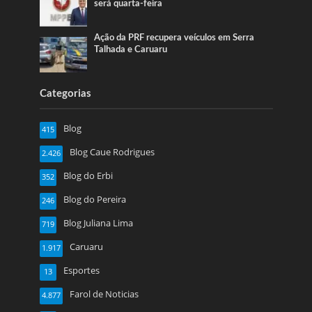
será quarta-feira
Ação da PRF recupera veículos em Serra
Talhada e Caruaru
Categorias
Blog
415
Blog Caue Rodrigues
2.426
Blog do Erbi
352
Blog do Pereira
246
Blog Juliana Lima
719
Caruaru
1.917
Esportes
13
Farol de Noticias
4.877