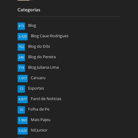
Categorias
Blog
415
Blog Caue Rodrigues
2.426
Blog do Erbi
352
Blog do Pereira
246
Blog Juliana Lima
719
Caruaru
1.917
Esportes
13
Farol de Noticias
4.877
Folha de Pe
16
Mais Pajeu
1.960
Nil Junior
3.620