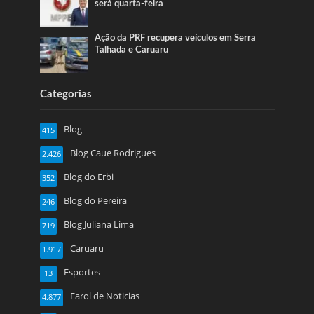
será quarta-feira
Ação da PRF recupera veículos em Serra
Talhada e Caruaru
Categorias
Blog
415
Blog Caue Rodrigues
2.426
Blog do Erbi
352
Blog do Pereira
246
Blog Juliana Lima
719
Caruaru
1.917
Esportes
13
Farol de Noticias
4.877