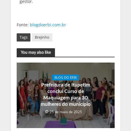
gestor.
Fonte:
blogdoerbi.com.br
Tags
Brejinho
You may also like
BLOG DO ERBI
Prefeitura de Itapetim
conclui Curso de
Maquiagem para 30
mulheres do município
25 de maio de 2025