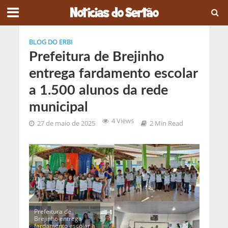
BLOG DO ERBI
Prefeitura de Brejinho
entrega fardamento escolar
a 1.500 alunos da rede
municipal
4 Views
27 de maio de 2025
2 Min Read
Prefeitura de
Brejinho entrega
fardamento escolar a