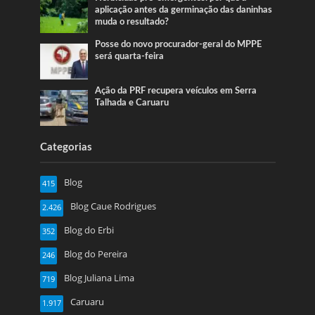
aplicação antes da germinação das daninhas
muda o resultado?
Posse do novo procurador-geral do MPPE
será quarta-feira
Ação da PRF recupera veículos em Serra
Talhada e Caruaru
Categorias
Blog
415
Blog Caue Rodrigues
2.426
Blog do Erbi
352
Blog do Pereira
246
Blog Juliana Lima
719
Caruaru
1.917