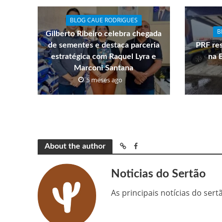
BLOG CAUE RODRIGUES
B
Gilberto Ribeiro celebra chegada
de sementes e destaca parceria
PRF res
estratégica com Raquel Lyra e
na 
Marconi Santana
5 meses ago
About the author
Noticias do Sertão
As principais notícias do ser