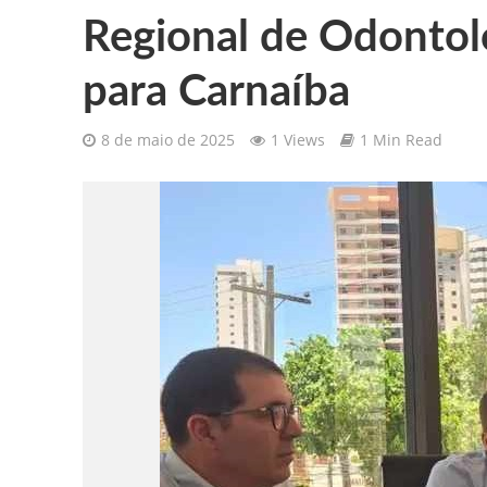
Regional de Odontol
Gilberto Ribeiro celebra chegada
para Carnaíba
Confira as vagas de emprego dispo
8 de maio de 2025
1 Views
1 Min Read
Santa Cruz da Baixa Verde é con
PRF resgata 132 aves silvestres
Comunicamos o falecimento de P