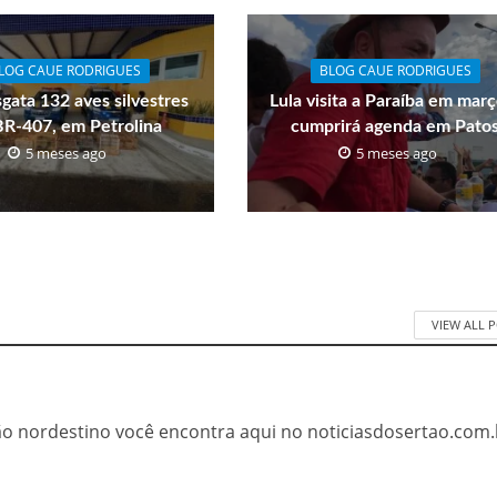
LOG CAUE RODRIGUES
BLOG CAUE RODRIGUES
gata 132 aves silvestres
Lula visita a Paraíba em mar
BR-407, em Petrolina
cumprirá agenda em Pato
5 meses ago
5 meses ago
VIEW ALL 
tão nordestino você encontra aqui no noticiasdosertao.com.