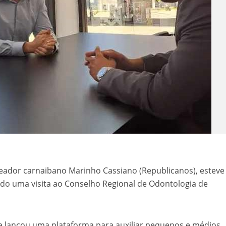
eador carnaibano Marinho Cassiano (Republicanos), esteve
ando uma visita ao Conselho Regional de Odontologia de
 lançou uma plataforma para auxiliar pequenos e médios