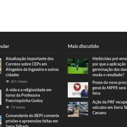
ular
Mais discutido
Atualização importante dos
Herbicidas pré-eme
Correios sobre CEPs em
por que a aplicação
Afogados da Ingazeira e outras
germinação das dan
cidades
muda o resultado?
401 Views
Posse do novo proc
geral do MPPE será 
A vida e a religiosidade em
feira
torno da Professora
Francisquinha Godoy
Ação da PRF recup
73 Views
veículos em Serra T
Caruaru
Comandante do BEPI comenta
prisões e apreensões feitas em
Serra Talhada