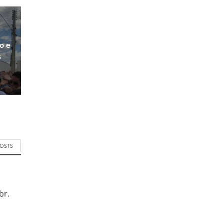
ço e
s
POSTS
br.