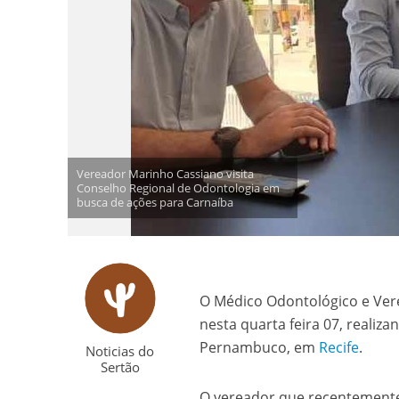
Vereador Marinho Cassiano visita
Conselho Regional de Odontologia em
busca de ações para Carnaíba
O Médico Odontológico e Ver
nesta quarta feira 07, realiz
Pernambuco, em
Recife
.
Noticias do
Sertão
O vereador que recentemente