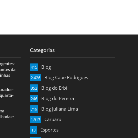
Categorias
rgentes:
Blog
415
 antes da
inhas
Blog Caue Rodrigues
2.426
Blog do Erbi
352
urador-
quarta-
Blog do Pereira
246
Blog Juliana Lima
719
era
alhada e
Caruaru
1.917
Esportes
13