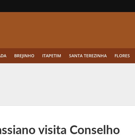
ADA
BREJINHO
ITAPETIM
SANTA TEREZINHA
FLORES
ue a aplicação antes da germinação das daninhas muda o resultado?
ultar antes de enviar dados
o Visto Americano Negado — e Como Evitar Esse Erro
anque Cripto até 3.000 € em Três Depósitos
ssiano visita Conselho
tres das Rodadas” focado em multiplicadores