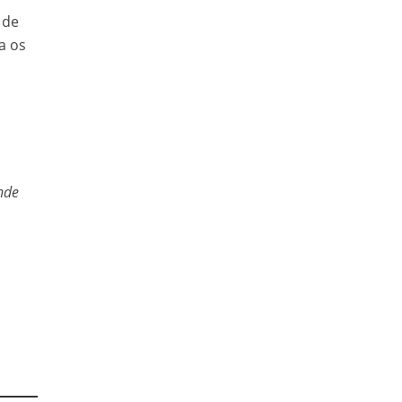
 de
a os
nde