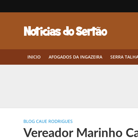
INICIO
AFOGADOS DA INGAZEIRA
SERRA TALH
Herbicidas pré-emergentes: por q
CEP em Pernambuco: por que cons
Por que Tantos Brasileiros Têm 
BLOG CAUE RODRIGUES
Twin Disponibiliza Bónus de Arr
Vereador Marinho Ca
Twin lança torneio semanal “Mes