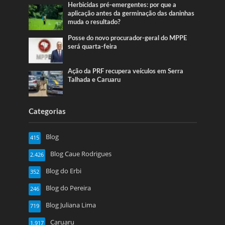
Herbicidas pré-emergentes: por que a
aplicação antes da germinação das daninhas
muda o resultado?
Posse do novo procurador-geral do MPPE
será quarta-feira
Ação da PRF recupera veículos em Serra
Talhada e Caruaru
Categorias
Blog
415
Blog Caue Rodrigues
2.426
Blog do Erbi
352
Blog do Pereira
246
Blog Juliana Lima
719
Caruaru
1.917