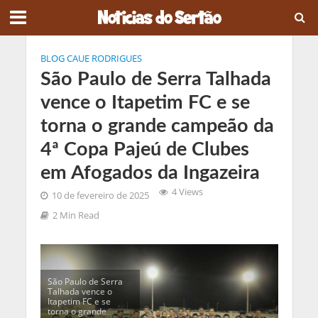
BLOG CAUE RODRIGUES
São Paulo de Serra Talhada
vence o Itapetim FC e se
torna o grande campeão da
4ª Copa Pajeú de Clubes
em Afogados da Ingazeira
4 Views
10 de fevereiro de 2025
2 Min Read
São Paulo de Serra
Talhada vence o
Itapetim FC e se
torna o grande