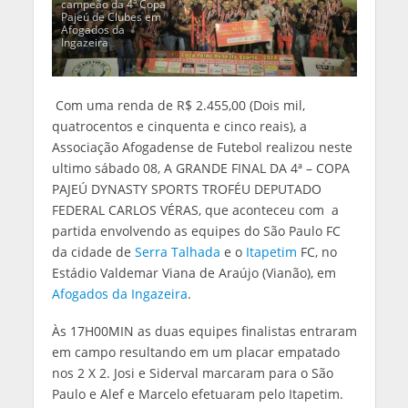
campeão da 4ª Copa
Pajeú de Clubes em
Afogados da
Ingazeira
Com uma renda de R$ 2.455,00 (Dois mil,
quatrocentos e cinquenta e cinco reais), a
Associação Afogadense de Futebol realizou neste
ultimo sábado 08, A GRANDE FINAL DA 4ª – COPA
PAJEÚ DYNASTY SPORTS TROFÉU DEPUTADO
FEDERAL CARLOS VÉRAS, que aconteceu com a
partida envolvendo as equipes do São Paulo FC
da cidade de
Serra Talhada
e o
Itapetim
FC, no
Estádio Valdemar Viana de Araújo (Vianão), em
Afogados da Ingazeira
.
Às 17H00MIN as duas equipes finalistas entraram
em campo resultando em um placar empatado
nos 2 X 2. Josi e Siderval marcaram para o São
Paulo e Alef e Marcelo efetuaram pelo Itapetim.