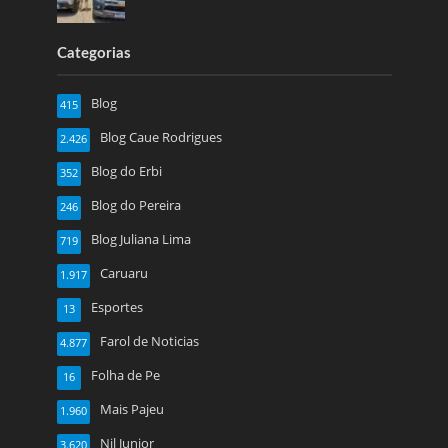
Categorias
Blog
415
Blog Caue Rodrigues
2.426
Blog do Erbi
352
Blog do Pereira
246
Blog Juliana Lima
719
Caruaru
1.917
Esportes
13
Farol de Noticias
4.877
Folha de Pe
16
Mais Pajeu
1.960
Nil Junior
3.620