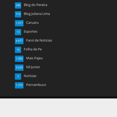
Blog do Pereira
246
Blog Juliana Lima
719
Caruaru
1.917
Esportes
13
Farol de Noticias
4.877
Folha de Pe
16
Mais Pajeu
1.960
Nil Junior
3.620
Notícias
3
Pernambuco
1.375
Copyright © 2026. Created by
Meks
. Powered by
WordPress
.