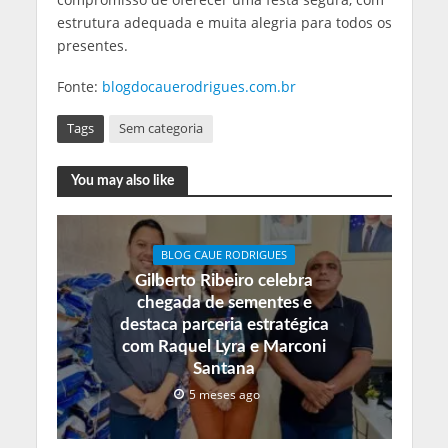
estrutura adequada e muita alegria para todos os
presentes.
Fonte:
blogdocauerodrigues.com.br
Tags
Sem categoria
You may also like
BLOG CAUE RODRIGUES
Gilberto Ribeiro celebra
chegada de sementes e
destaca parceria estratégica
com Raquel Lyra e Marconi
Santana
5 meses ago