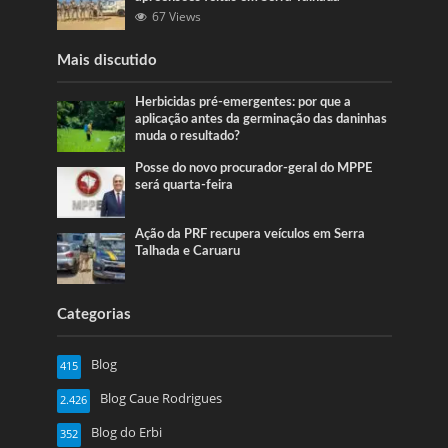
67 Views
Mais discutido
Herbicidas pré-emergentes: por que a
aplicação antes da germinação das daninhas
muda o resultado?
Posse do novo procurador-geral do MPPE
será quarta-feira
Ação da PRF recupera veículos em Serra
Talhada e Caruaru
Categorias
Blog
415
Blog Caue Rodrigues
2.426
Blog do Erbi
352