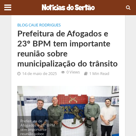
BLOG CAUE RODRIGUES
Prefeitura de Afogados e
23º BPM tem importante
reunião sobre
municipalização do trânsito
0 Views
14 de maio de 2025
1 Min Read
Prefeitura de
Afogados e 23º BPM
tem importante
reunião sobre