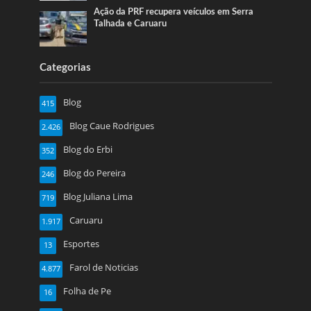
Ação da PRF recupera veículos em Serra
Talhada e Caruaru
Categorias
Blog
415
Blog Caue Rodrigues
2.426
Blog do Erbi
352
Blog do Pereira
246
Blog Juliana Lima
719
Caruaru
1.917
Esportes
13
Farol de Noticias
4.877
Folha de Pe
16