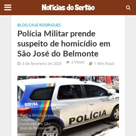
BLOG CAUE RODRIGUES
Polícia Militar prende
suspeito de homicídio em
São José do Belmonte
2 Views
4 de fevereiro de 2025
1 Min Read
Polícia Militar prende
suspeito de
homicídio em São
José do Belmonte