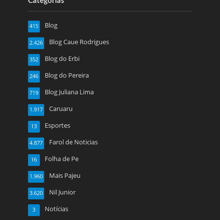
Categorias
Blog
415
Blog Caue Rodrigues
2.426
Blog do Erbi
352
Blog do Pereira
246
Blog Juliana Lima
719
Caruaru
1.917
Esportes
13
Farol de Noticias
4.877
Folha de Pe
16
Mais Pajeu
1.960
Nil Junior
3.620
Notícias
3