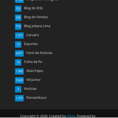
Blog do Erbi
352
Blog do Pereira
246
Blog Juliana Lima
719
Caruaru
1.917
Esportes
13
Farol de Noticias
4.877
Folha de Pe
16
Mais Pajeu
1.960
Nil Junior
3.620
Notícias
3
Pernambuco
1.375
Copyright © 2026. Created by
Meks
. Powered by