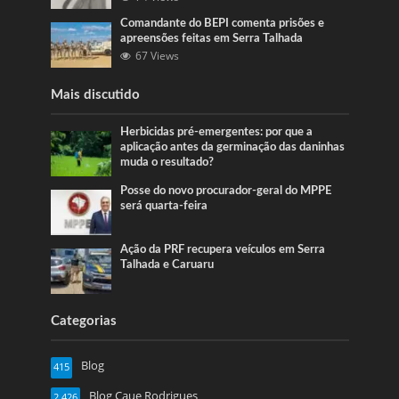
Comandante do BEPI comenta prisões e
apreensões feitas em Serra Talhada
67 Views
Mais discutido
Herbicidas pré-emergentes: por que a
aplicação antes da germinação das daninhas
muda o resultado?
Posse do novo procurador-geral do MPPE
será quarta-feira
Ação da PRF recupera veículos em Serra
Talhada e Caruaru
Categorias
Blog
415
Blog Caue Rodrigues
2.426