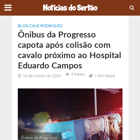
BLOG CAUE RODRIGUES
Ônibus da Progresso
capota após colisão com
cavalo próximo ao Hospital
Eduardo Campos
4 Views
14 de março de 2025
1 Min Read
Ônibus da Progresso