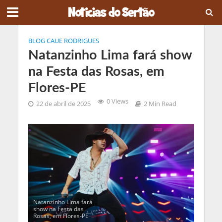
BLOG CAUE RODRIGUES
Natanzinho Lima fará show
na Festa das Rosas, em
Flores-PE
0 Views
22 de abril de 2025
2 Min Read
Natanzinho Lima fará
show na Festa das
Rosas, em Flores-PE