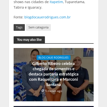
shows nas cidades de
Itapetim
, Tuparetama,
Tabira e Iguaracy.
Fonte:
blogdocauerodrigues.com.br
Tags
Sem categoria
You may also like
BLOG CAUE RODRIGUES
Gilberto Ribeiro celebra
chegada de sementes e
destaca parceria estratégica
com Raquel Lyra e Marconi
Santana
5 meses ago