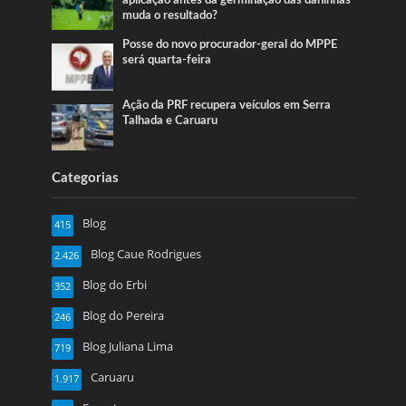
aplicação antes da germinação das daninhas
muda o resultado?
Posse do novo procurador-geral do MPPE
será quarta-feira
Ação da PRF recupera veículos em Serra
Talhada e Caruaru
Categorias
Blog
415
Blog Caue Rodrigues
2.426
Blog do Erbi
352
Blog do Pereira
246
Blog Juliana Lima
719
Caruaru
1.917