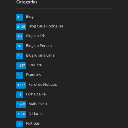
Categorias
Blog
415
Blog Caue Rodrigues
2.426
Blog do Erbi
352
Blog do Pereira
246
Blog Juliana Lima
719
Caruaru
1.917
Esportes
13
Farol de Noticias
4.877
Folha de Pe
16
Mais Pajeu
1.960
Nil Junior
3.620
Notícias
3