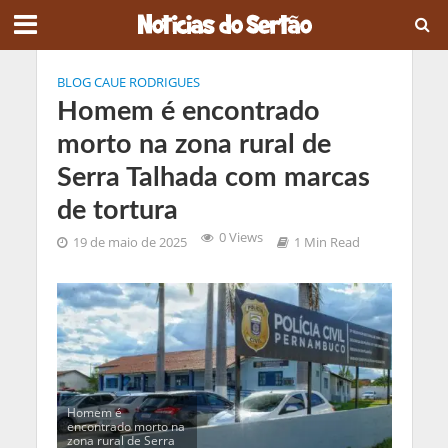
BLOG CAUE RODRIGUES
Homem é encontrado
morto na zona rural de
Serra Talhada com marcas
de tortura
0 Views
19 de maio de 2025
1 Min Read
Homem é
encontrado morto na
zona rural de Serra