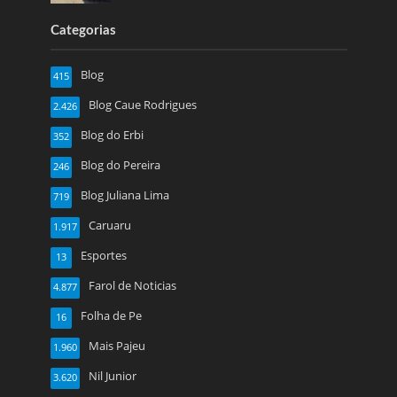
Categorias
Blog
415
Blog Caue Rodrigues
2.426
Blog do Erbi
352
Blog do Pereira
246
Blog Juliana Lima
719
Caruaru
1.917
Esportes
13
Farol de Noticias
4.877
Folha de Pe
16
Mais Pajeu
1.960
Nil Junior
3.620