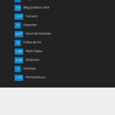
Blog Juliana Lima
719
Caruaru
1.917
Esportes
13
Farol de Noticias
4.877
Folha de Pe
16
Mais Pajeu
1.960
Nil Junior
3.620
Notícias
3
Pernambuco
1.375
Copyright © 2026. Created by
Meks
. Powered by
WordPress
.