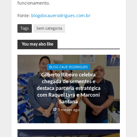
funcionamento.
Fonte:
blogdocauerodrigues.com.br
Tags
Sem categoria
You may also like
BLOG CAUE RODRIGUES
Gilberto Ribeiro celebra
chegada de sementes e
destaca parceria estratégica
com Raquel Lyra e Marconi
Santana
5 meses ago