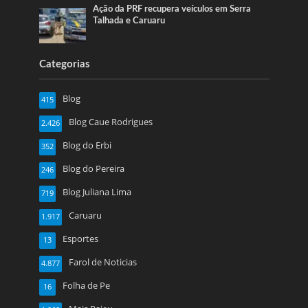
Ação da PRF recupera veículos em Serra
Talhada e Caruaru
Categorias
Blog
415
Blog Caue Rodrigues
2.426
Blog do Erbi
352
Blog do Pereira
246
Blog Juliana Lima
719
Caruaru
1.917
Esportes
13
Farol de Noticias
4.877
Folha de Pe
16