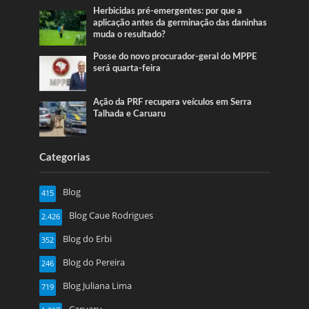
Herbicidas pré-emergentes: por que a
aplicação antes da germinação das daninhas
muda o resultado?
Posse do novo procurador-geral do MPPE
será quarta-feira
Ação da PRF recupera veículos em Serra
Talhada e Caruaru
Categorias
Blog
415
Blog Caue Rodrigues
2.426
Blog do Erbi
352
Blog do Pereira
246
Blog Juliana Lima
719