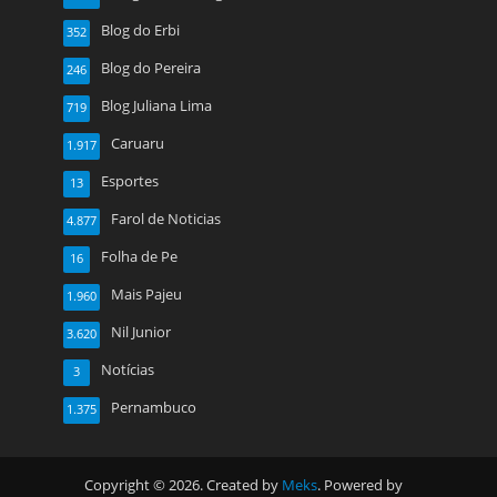
Blog do Erbi
352
Blog do Pereira
246
Blog Juliana Lima
719
Caruaru
1.917
Esportes
13
Farol de Noticias
4.877
Folha de Pe
16
Mais Pajeu
1.960
Nil Junior
3.620
Notícias
3
Pernambuco
1.375
Copyright © 2026. Created by
Meks
. Powered by