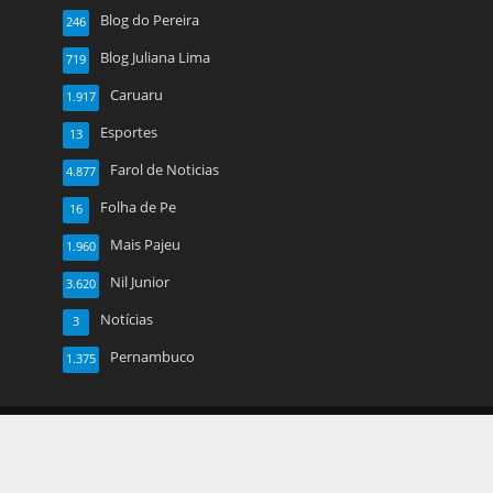
Blog do Pereira
246
Blog Juliana Lima
719
Caruaru
1.917
Esportes
13
Farol de Noticias
4.877
Folha de Pe
16
Mais Pajeu
1.960
Nil Junior
3.620
Notícias
3
Pernambuco
1.375
Copyright © 2026. Created by
Meks
. Powered by
WordPress
.