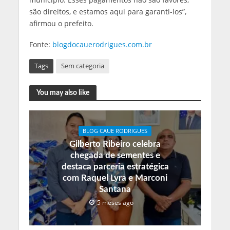
são direitos, e estamos aqui para garanti-los”,
afirmou o prefeito.
Fonte:
blogdocauerodrigues.com.br
Tags
Sem categoria
You may also like
BLOG CAUE RODRIGUES
Gilberto Ribeiro celebra
chegada de sementes e
destaca parceria estratégica
com Raquel Lyra e Marconi
Santana
5 meses ago