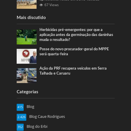
67 Views
Mais discutido
Herbicidas pré-emergentes: por que a
aplicação antes da germinação das daninhas
muda o resultado?
Posse do novo procurador-geral do MPPE
será quarta-feira
Ação da PRF recupera veículos em Serra
Talhada e Caruaru
Categorias
Blog
415
Blog Caue Rodrigues
2.426
Blog do Erbi
352