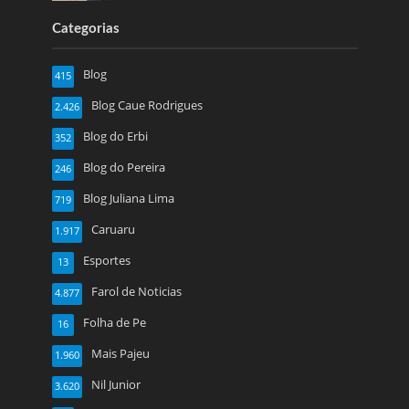
Categorias
Blog
415
Blog Caue Rodrigues
2.426
Blog do Erbi
352
Blog do Pereira
246
Blog Juliana Lima
719
Caruaru
1.917
Esportes
13
Farol de Noticias
4.877
Folha de Pe
16
Mais Pajeu
1.960
Nil Junior
3.620