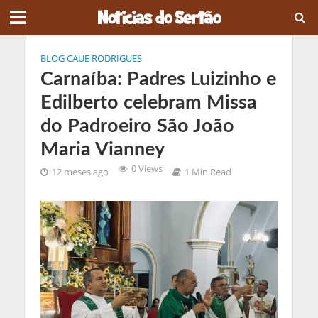
BLOG CAUE RODRIGUES
Carnaíba: Padres Luizinho e
Edilberto celebram Missa
do Padroeiro São João
Maria Vianney
0 Views
12 meses ago
1 Min Read