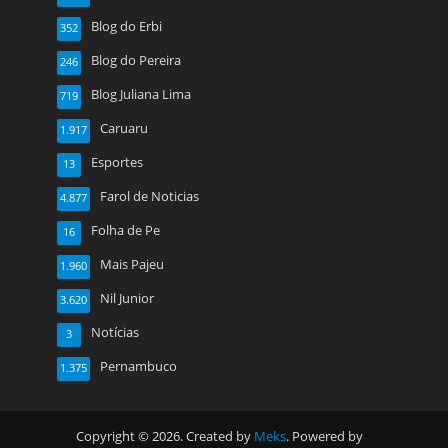
Blog do Erbi
352
Blog do Pereira
246
Blog Juliana Lima
719
Caruaru
1.917
Esportes
13
Farol de Noticias
4.877
Folha de Pe
16
Mais Pajeu
1.960
Nil Junior
3.620
Notícias
3
Pernambuco
1.375
Copyright © 2026. Created by
Meks
. Powered by