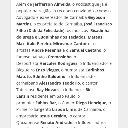
Além de
Jerfferson Almeida
, o Podcast que já é
popular na região, já recebeu convidados como o
Advogado e ex vereador de Carnaíba
Geybson
Martins
, o ex prefeito de Carnaíba,
José Francisco
Filho (Didi da Felicidade),
os músicos
Risadinha
do Brega e Luquinhas dos Teclados, Mateus
Max, ítalo Pereira, Mirosmar Cantor
e os
artistas
André Resenha
e o
Samuel Caetano
, o
famoso palhaço
Cremosinho
, o
Desportista
Hércules Rodrigues
, o Influenciador e
Blogueiro
Enzo Viegas,
o humorista
Carlinhos
Matuto, Edinho Balduino
, o Influenciador
carnaibano
Alessandro Teodorio
, o cantor
Tabirense
Ray Novaes
, o Influencer
Biel
Lanzin
residente em São Paulo, o
promoter
Fábios Bar,
o Gamer
Diego Henrique,
o
Primeiro Sargento
Lisboa Lima
, de Carnaíba, o
empresário
Jesus Geraldo,
o cantor
Quixabense
Renato Andrade,
a Influenciadora