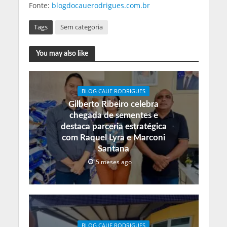
Fonte:
blogdocauerodrigues.com.br
Tags
Sem categoria
You may also like
BLOG CAUE RODRIGUES
Gilberto Ribeiro celebra
chegada de sementes e
destaca parceria estratégica
com Raquel Lyra e Marconi
Santana
5 meses ago
BLOG CAUE RODRIGUES