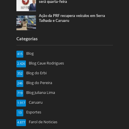
será quarta-feira
Ação da PRF recupera veículos em Serra
Talhada e Caruaru
Categorias
Blog
415
Blog Caue Rodrigues
2.426
Blog do Erbi
352
Blog do Pereira
246
Blog Juliana Lima
719
Caruaru
1.917
Esportes
13
Farol de Noticias
4.877