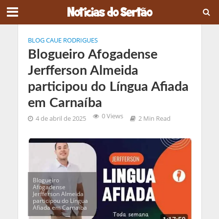
BLOG CAUE RODRIGUES
Blogueiro Afogadense
Jerfferson Almeida
participou do Língua Afiada
em Carnaíba
0 Views
4 de abril de 2025
2 Min Read
Blogueiro
Afogadense
Jerfferson Almeida
participou do Língua
Afiada em Carnaíba