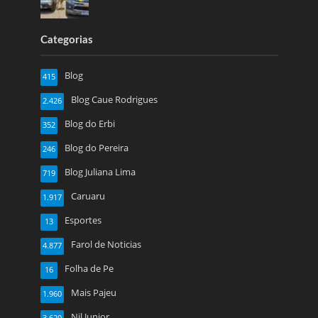
Categorias
Blog
415
Blog Caue Rodrigues
2.426
Blog do Erbi
352
Blog do Pereira
246
Blog Juliana Lima
719
Caruaru
1.917
Esportes
13
Farol de Noticias
4.877
Folha de Pe
16
Mais Pajeu
1.960
Nil Junior