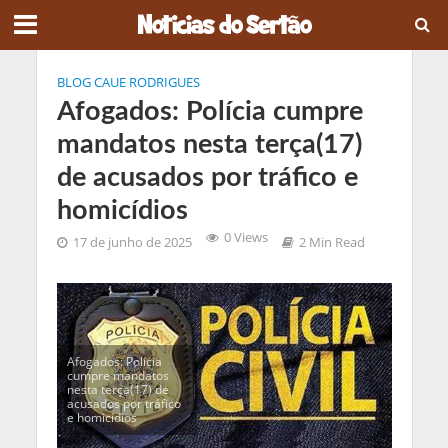
BLOG CAUE RODRIGUES
Afogados: Polícia cumpre
mandatos nesta terça(17)
de acusados por tráfico e
homicídios
0 Views
17 de junho de 2025
2 Min Read
Afogados: Polícia
cumpre mandatos
nesta terça(17) de
acusados por tráfico
e homicídios