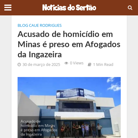
BLOG CAUE RODRIGUES
Acusado de homicídio em
Minas é preso em Afogados
da Ingazeira
0 Views
30 de março de 2025
1 Min Read
Acusado de
homicídio em Minas
é preso em Afogados
da Ingazeira