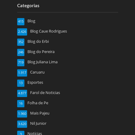
Categorias
Blog
415
Blog Caue Rodrigues
2.426
Blog do Erbi
352
Blog do Pereira
246
Blog Juliana Lima
719
Caruaru
1.917
Esportes
13
Farol de Noticias
4.877
Folha de Pe
16
Mais Pajeu
1.960
Nil Junior
3.620
Notícias
3