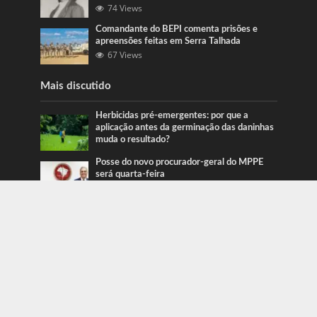
74 Views
Comandante do BEPI comenta prisões e
apreensões feitas em Serra Talhada
67 Views
Mais discutido
Herbicidas pré-emergentes: por que a
aplicação antes da germinação das daninhas
muda o resultado?
Posse do novo procurador-geral do MPPE
será quarta-feira
Ação da PRF recupera veículos em Serra
Talhada e Caruaru
Categorias
Blog
415