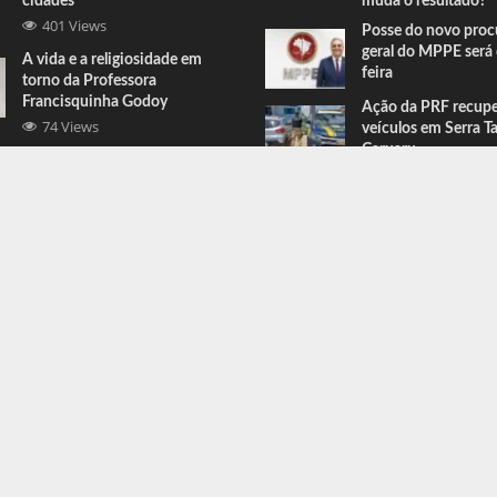
cidades
muda o resultado?
401 Views
Posse do novo proc
geral do MPPE será 
A vida e a religiosidade em
feira
torno da Professora
Francisquinha Godoy
Ação da PRF recup
74 Views
veículos em Serra T
Caruaru
Comandante do BEPI comenta
prisões e apreensões feitas em
Serra Talhada
67 Views
ress
.