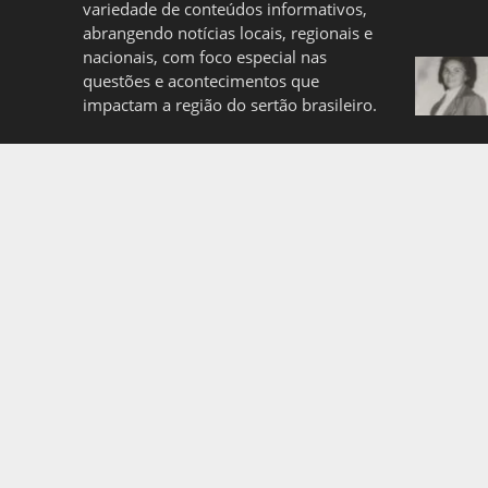
variedade de conteúdos informativos,
abrangendo notícias locais, regionais e
nacionais, com foco especial nas
questões e acontecimentos que
impactam a região do sertão brasileiro.
Quem somos
Politica de Privacidade
Copyright © 2026. Created by
Meks
. Powered by
WordP