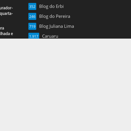
Blog do Erbi
352
urador-
quarta-
Blog do Pereira
246
Blog Juliana Lima
719
era
alhada e
Caruaru
1.917
Esportes
13
Farol de Noticias
4.877
Folha de Pe
16
Mais Pajeu
1.960
Nil Junior
3.620
Notícias
3
Pernambuco
1.375