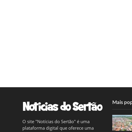
Mais pop
O site "Notícias do Sertão" é uma
plataforma digital que oferece uma