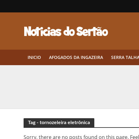
INICIO
AFOGADOS DA INGAZEIRA
SERRA TALH
Herbicidas pré-emergentes: por q
CEP em Pernambuco: por que cons
Por que Tantos Brasileiros Têm 
Twin Disponibiliza Bónus de Arr
Tag - tornozeleira eletrônica
Twin lança torneio semanal “Mes
Sorry, there are no posts found on this page. Feel