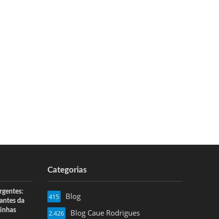
Categorias
rgentes:
Blog
415
 antes da
inhas
Blog Caue Rodrigues
2.426