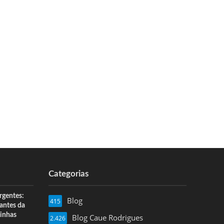
Categorias
rgentes:
Blog
415
 antes da
inhas
Blog Caue Rodrigues
2.426