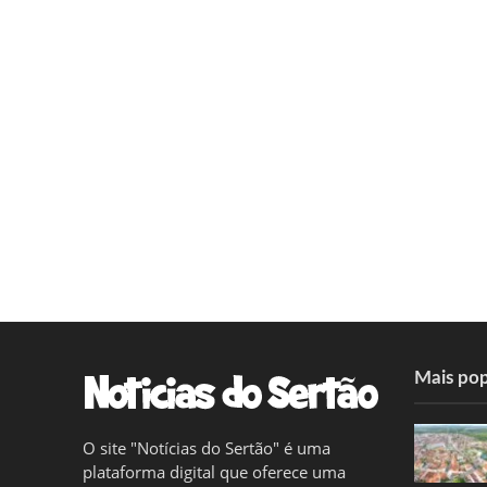
Mais pop
O site "Notícias do Sertão" é uma
plataforma digital que oferece uma