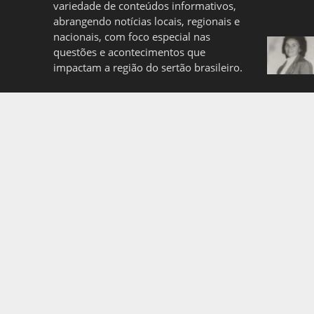
variedade de conteúdos informativos,
abrangendo notícias locais, regionais e
nacionais, com foco especial nas
questões e acontecimentos que
impactam a região do sertão brasileiro.
Quem somos
Politica de Privacidade
Copyright © 2026. Created by
Meks
. Powered by
WordP