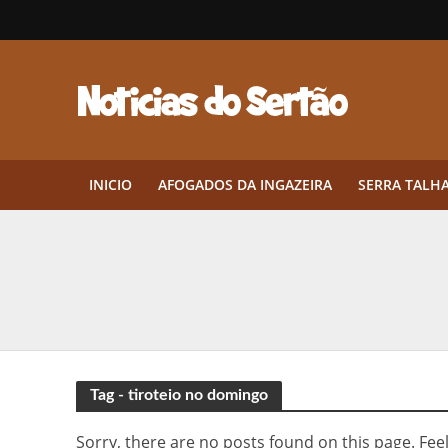
INICIO
AFOGADOS DA INGAZEIRA
SERRA TALH
Herbicidas pré-emergentes: por q
CEP em Pernambuco: por que cons
Por que Tantos Brasileiros Têm 
Twin Disponibiliza Bónus de Arr
Tag - tiroteio no domingo
Twin lança torneio semanal “Mes
Sorry, there are no posts found on this page. Feel