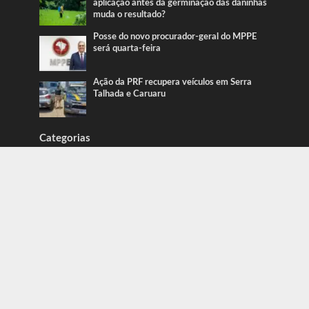
aplicação antes da germinação das daninhas
muda o resultado?
Posse do novo procurador-geral do MPPE
será quarta-feira
Ação da PRF recupera veículos em Serra
Talhada e Caruaru
Categorias
Blog
415
Blog Caue Rodrigues
2.426
Blog do Erbi
352
Blog do Pereira
246
Blog Juliana Lima
719
Caruaru
1.917