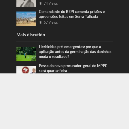
74 Views
Comandante do BEPI comenta prisões e
apreensões feitas em Serra Talhada
67 Views
Mais discutido
Herbicidas pré-emergentes: por que a
aplicação antes da germinação das daninhas
muda o resultado?
Posse do novo procurador-geral do MPPE
será quarta-feira
Ação da PRF recupera veículos em Serra
Talhada e Caruaru
Categorias
Blog
415