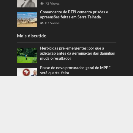
73 Views
Comandante do BEPI comenta prisões e
apreensões feitas em Serra Talhada
67 Views
Mais discutido
Herbicidas pré-emergentes: por que a
aplicação antes da germinação das daninhas
muda o resultado?
Posse do novo procurador-geral do MPPE
será quarta-feira
Ação da PRF recupera veículos em Serra
Talhada e Caruaru
Categorias
Blog
415