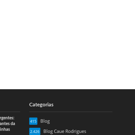
Categorias
rgentes:
Blog
415
 antes da
inhas
Blog Caue Rodrigues
2.426