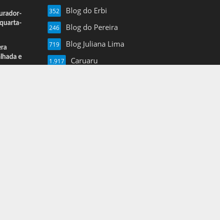
Blog do Erbi
352
urador-
quarta-
Blog do Pereira
246
Blog Juliana Lima
719
era
alhada e
Caruaru
1.917
Esportes
13
Farol de Noticias
4.877
Folha de Pe
16
Mais Pajeu
1.960
Nil Junior
3.620
Notícias
3
Pernambuco
1.375