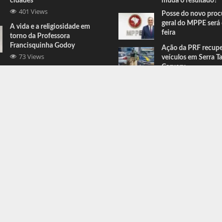
cidades
muda o resultado?
401 Views
Posse do novo proc
geral do MPPE será 
A vida e a religiosidade em
feira
torno da Professora
Francisquinha Godoy
Ação da PRF recup
73 Views
veículos em Serra T
Caruaru
Comandante do BEPI comenta
prisões e apreensões feitas em
Serra Talhada
67 Views
ress
.