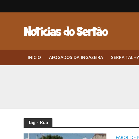
INICIO
AFOGADOS DA INGAZEIRA
SERRA TALH
Herbicidas pré-emergentes: por q
CEP em Pernambuco: por que cons
Por que Tantos Brasileiros Têm 
Twin Disponibiliza Bónus de Arr
Tag - Rua
Twin lança torneio semanal “Mes
FAROL DE 