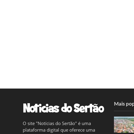
Mais pop
O site "Notícias do Sertão" é uma
plataforma digital que oferece uma