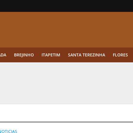
ADA
BREJINHO
ITAPETIM
SANTA TEREZINHA
FLORES
ue a aplicação antes da germinação das daninhas muda o resultado?
ultar antes de enviar dados
o Visto Americano Negado — e Como Evitar Esse Erro
anque Cripto até 3.000 € em Três Depósitos
tres das Rodadas” focado em multiplicadores
NOTICIAS