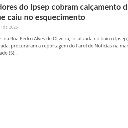
ores do Ipsep cobram calçamento d
 de sementes e destaca parceria estratégica com Raquel Lyra e Marconi Santana
ue caiu no esquecimento
níveis nesta terça-feira (03)
il de 2025
templada com seis minicomputadores pelo Governo do Estado
 da Rua Pedro Alves de Oliveira, localizada no bairro Ipsep
hada, procuraram a reportagem do Farol de Noticias na ma
 na BR-407, em Petrolina
do (5)...
aulinho Mototaxi