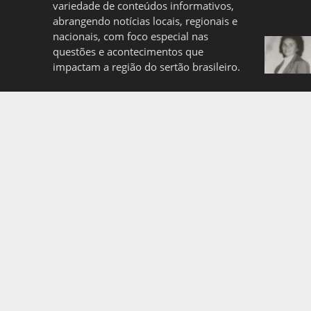
variedade de conteúdos informativos,
abrangendo notícias locais, regionais e
nacionais, com foco especial nas
questões e acontecimentos que
impactam a região do sertão brasileiro.
Quem somos
Politica de Privacidade
Copyright © 2026. Created by
Meks
. Powered by
WordP