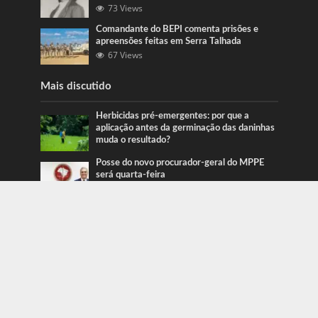
73 Views
Comandante do BEPI comenta prisões e
apreensões feitas em Serra Talhada
67 Views
Mais discutido
Herbicidas pré-emergentes: por que a
aplicação antes da germinação das daninhas
muda o resultado?
Posse do novo procurador-geral do MPPE
será quarta-feira
Ação da PRF recupera veículos em Serra
Talhada e Caruaru
Categorias
Blog
415