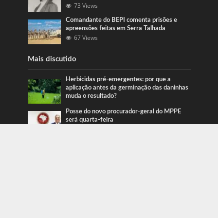
73 Views
Comandante do BEPI comenta prisões e
apreensões feitas em Serra Talhada
67 Views
Mais discutido
Herbicidas pré-emergentes: por que a
aplicação antes da germinação das daninhas
muda o resultado?
Posse do novo procurador-geral do MPPE
será quarta-feira
Ação da PRF recupera veículos em Serra
Talhada e Caruaru
Categorias
Blog
415