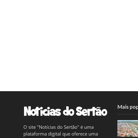
Mais pop
O site "Notícias do Sertão" é uma
plataforma digital que oferece uma