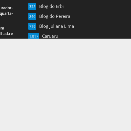
Blog do Erbi
352
urador-
quarta-
Blog do Pereira
246
Blog Juliana Lima
719
era
alhada e
Caruaru
1.917
Esportes
13
Farol de Noticias
4.877
Folha de Pe
16
Mais Pajeu
1.960
Nil Junior
3.620
Notícias
3
Pernambuco
1.375