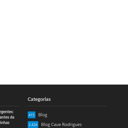
Categorias
rgentes:
Blog
415
 antes da
inhas
Blog Caue Rodrigues
2.426