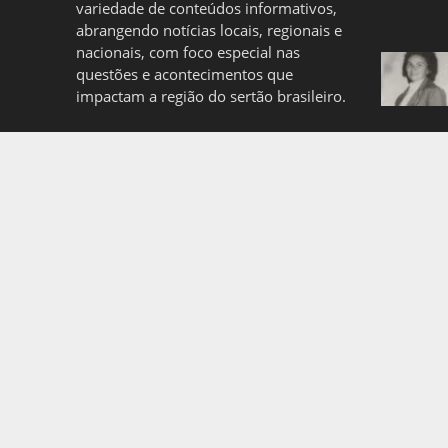
variedade de conteúdos informativos,
abrangendo notícias locais, regionais e
nacionais, com foco especial nas
questões e acontecimentos que
impactam a região do sertão brasileiro.
Quem somos
Politica de Privacidade
Copyright © 2026. Created by
Meks
. Powered by
WordP