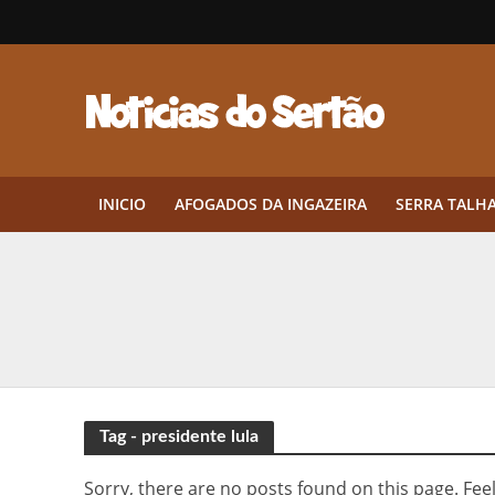
INICIO
AFOGADOS DA INGAZEIRA
SERRA TALH
Herbicidas pré-emergentes: por q
CEP em Pernambuco: por que cons
Por que Tantos Brasileiros Têm 
Twin Disponibiliza Bónus de Arr
Tag - presidente lula
Twin lança torneio semanal “Mes
Sorry, there are no posts found on this page. Feel