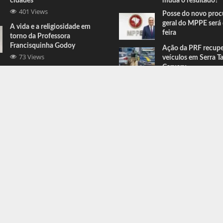
cidades
muda o resultado?
401 Views
Posse do novo proc
geral do MPPE será 
A vida e a religiosidade em
feira
torno da Professora
Francisquinha Godoy
Ação da PRF recup
73 Views
veículos em Serra T
Caruaru
Comandante do BEPI comenta
prisões e apreensões feitas em
Serra Talhada
67 Views
ress
.