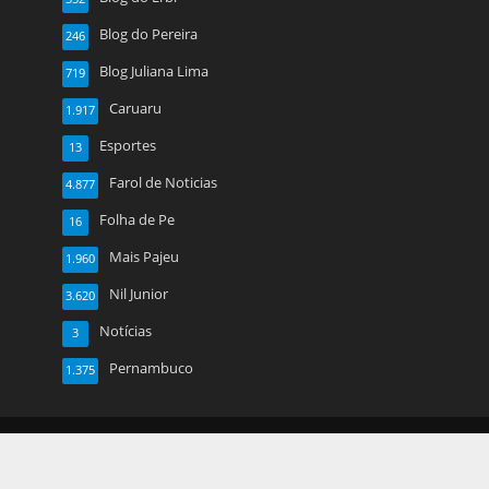
Blog do Pereira
246
Blog Juliana Lima
719
Caruaru
1.917
Esportes
13
Farol de Noticias
4.877
Folha de Pe
16
Mais Pajeu
1.960
Nil Junior
3.620
Notícias
3
Pernambuco
1.375
Copyright © 2026. Created by
Meks
. Powered by
WordPress
.