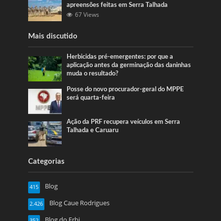
apreensões feitas em Serra Talhada
67 Views
Mais discutido
Herbicidas pré-emergentes: por que a
aplicação antes da germinação das daninhas
muda o resultado?
Posse do novo procurador-geral do MPPE
será quarta-feira
Ação da PRF recupera veículos em Serra
Talhada e Caruaru
Categorias
Blog
415
Blog Caue Rodrigues
2.426
Blog do Erbi
352