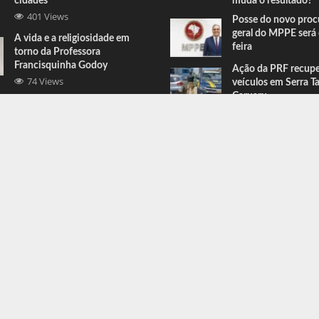
cidades
muda o resultado?
401 Views
Posse do novo proc
geral do MPPE será 
A vida e a religiosidade em
feira
torno da Professora
Francisquinha Godoy
Ação da PRF recup
74 Views
veículos em Serra T
Caruaru
Comandante do BEPI comenta
prisões e apreensões feitas em
Serra Talhada
67 Views
ress
.