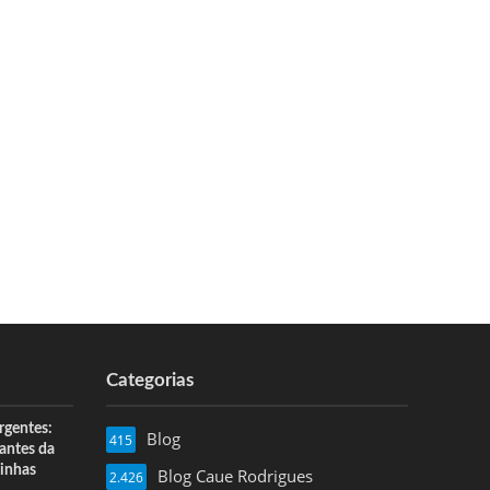
Categorias
rgentes:
Blog
415
 antes da
inhas
Blog Caue Rodrigues
2.426