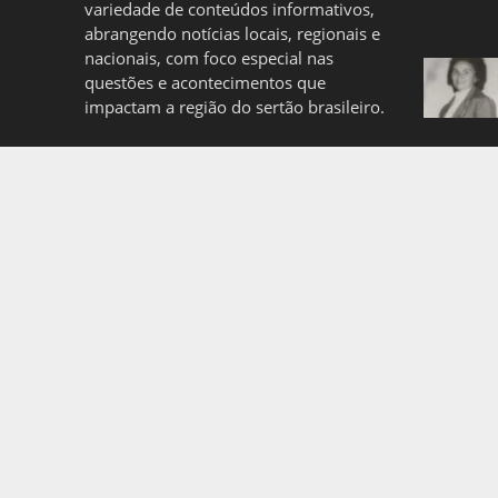
variedade de conteúdos informativos,
abrangendo notícias locais, regionais e
nacionais, com foco especial nas
questões e acontecimentos que
impactam a região do sertão brasileiro.
Quem somos
Politica de Privacidade
Copyright © 2026. Created by
Meks
. Powered by
WordP