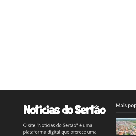
Mais pop
O site "Notícias do Sertão" é uma
plataforma digital que oferece uma