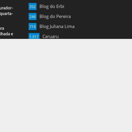
Blog do Erbi
352
urador-
quarta-
Blog do Pereira
246
Blog Juliana Lima
719
era
alhada e
Caruaru
1.917
Esportes
13
Farol de Noticias
4.877
Folha de Pe
16
Mais Pajeu
1.960
Nil Junior
3.620
Notícias
3
Pernambuco
1.375