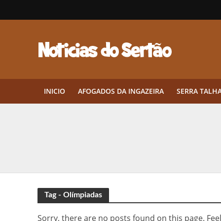
INICIO
AFOGADOS DA INGAZEIRA
SERRA TALH
Herbicidas pré-emergentes: por q
CEP em Pernambuco: por que cons
Por que Tantos Brasileiros Têm 
Twin Disponibiliza Bónus de Arr
Tag - Olímpiadas
Twin lança torneio semanal “Mes
Sorry, there are no posts found on this page. Feel