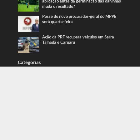
aplicação antes da germinação das daninhas
muda o resultado?
Posse do novo procurador-geral do MPPE
será quarta-feira
Ação da PRF recupera veículos em Serra
Talhada e Caruaru
Categorias
Blog
415
Blog Caue Rodrigues
2.426
Blog do Erbi
352
Blog do Pereira
246
Blog Juliana Lima
719
Caruaru
1.917