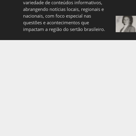
variedade de conteúdos informativos,
abrangendo notícias locais, regionais e
nacionais, com foco especial nas
questões e acontecimentos que
impactam a região do sertão brasileiro.
Quem somos
Politica de Privacidade
Copyright © 2026. Created by
Meks
. Powered by
WordP