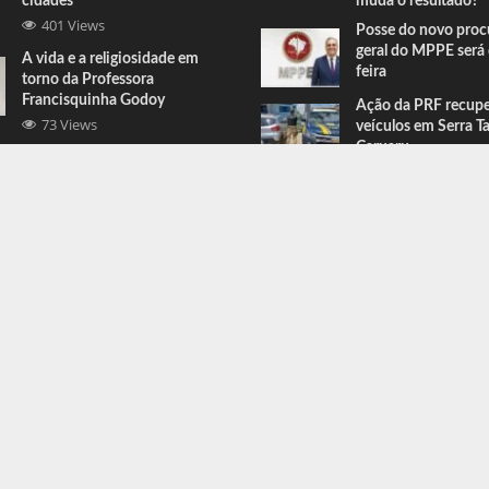
cidades
muda o resultado?
401 Views
Posse do novo proc
geral do MPPE será 
A vida e a religiosidade em
feira
torno da Professora
Francisquinha Godoy
Ação da PRF recup
73 Views
veículos em Serra T
Caruaru
Comandante do BEPI comenta
prisões e apreensões feitas em
Serra Talhada
67 Views
ress
.