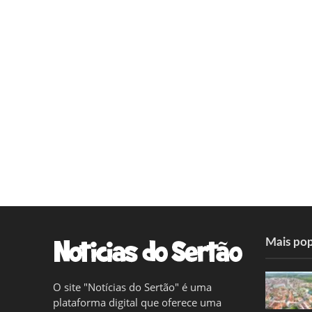
Mais pop
O site "Notícias do Sertão" é uma
plataforma digital que oferece uma