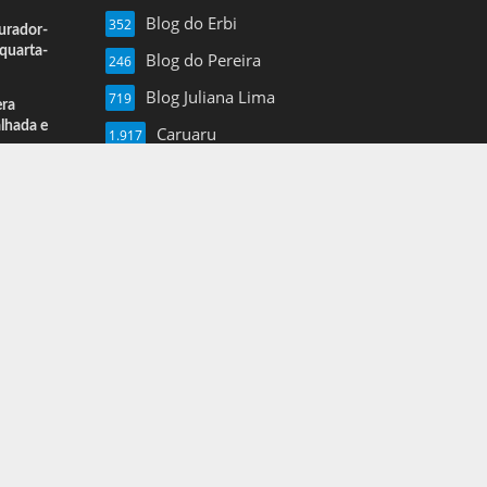
Blog do Erbi
352
urador-
quarta-
Blog do Pereira
246
Blog Juliana Lima
719
era
alhada e
Caruaru
1.917
Esportes
13
Farol de Noticias
4.877
Folha de Pe
16
Mais Pajeu
1.960
Nil Junior
3.620
Notícias
3
Pernambuco
1.375