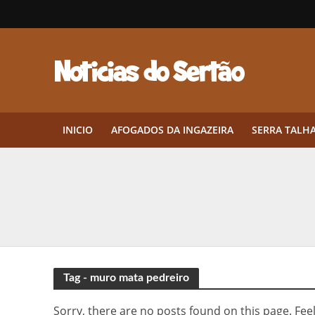
INICIO
AFOGADOS DA INGAZEIRA
SERRA TALH
Herbicidas pré-emergentes: por q
CEP em Pernambuco: por que cons
Por que Tantos Brasileiros Têm 
Twin Disponibiliza Bónus de Arr
Tag - muro mata pedreiro
Twin lança torneio semanal “Mes
Sorry, there are no posts found on this page. Feel