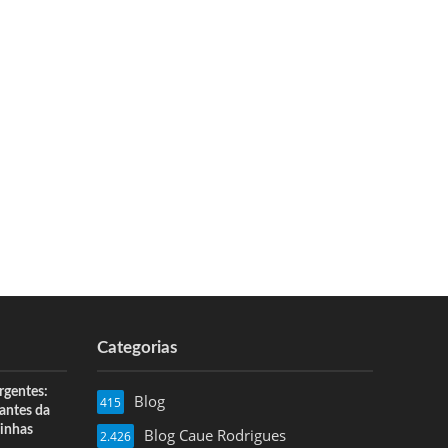
Categorias
rgentes:
Blog
415
 antes da
inhas
Blog Caue Rodrigues
2.426