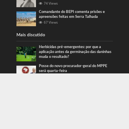
74 Views
Comandante do BEPI comenta prisões e
apreensões feitas em Serra Talhada
67 Views
Mais discutido
Herbicidas pré-emergentes: por que a
aplicação antes da germinação das daninhas
muda o resultado?
Posse do novo procurador-geral do MPPE
será quarta-feira
Ação da PRF recupera veículos em Serra
Talhada e Caruaru
Categorias
Blog
415