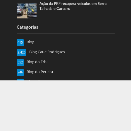
Ação da PRF recupera veículos em Serra
Talhada e Caruaru
Categorias
Blog
415
Blog Caue Rodrigues
2.426
Blog do Erbi
352
Blog do Pereira
246
Blog Juliana Lima
719
Caruaru
1.917
Esportes
13
Farol de Noticias
4.877
Folha de Pe
16