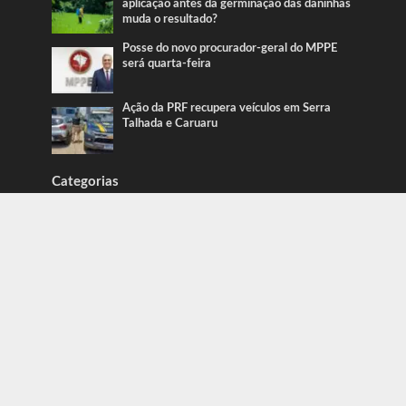
aplicação antes da germinação das daninhas
muda o resultado?
Posse do novo procurador-geral do MPPE
será quarta-feira
Ação da PRF recupera veículos em Serra
Talhada e Caruaru
Categorias
Blog
415
Blog Caue Rodrigues
2.426
Blog do Erbi
352
Blog do Pereira
246
Blog Juliana Lima
719
Caruaru
1.917