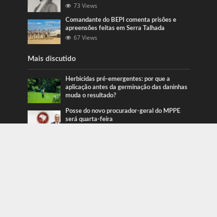
73 Views
Comandante do BEPI comenta prisões e
apreensões feitas em Serra Talhada
67 Views
Mais discutido
Herbicidas pré-emergentes: por que a
aplicação antes da germinação das daninhas
muda o resultado?
Posse do novo procurador-geral do MPPE
será quarta-feira
Ação da PRF recupera veículos em Serra
Talhada e Caruaru
Categorias
Blog
415